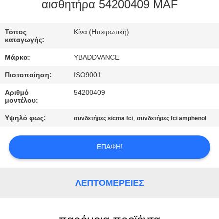
ΈΛΕΓΧΟΣ
αισθητήρα 54200409 MAF
ΜΑΣ
Τόπος
Κίνα (Ηπειρωτική)
καταγωγής:
ΕΛΆΤΕ
Μάρκα:
YBADDVANCE
ΣΕ
Πιστοποίηση:
ISO9001
ΕΠΑΦΉ
Αριθμό
54200409
ΜΕ
μοντέλου:
Υψηλό φως:
,
συνδετήρες sicma fci
συνδετήρες fci amphenol
ΖΗΤΉΣΤΕ
ΈΝΑ
ΕΠΑΦΉ!
ΑΠΌΣΠΑΣΜΑ
ΛΕΠΤΟΜΈΡΕΙΕΣ
SITEMAP