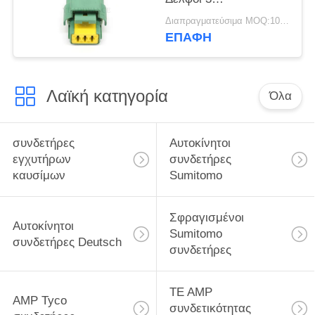
σφραγισμένος
Διαπραγματεύσιμα MOQ:100 ΜΟΝΑΔΕΣ
συνδετήρας Pbt Gf30
ΕΠΑΦΉ
καρφιτσών θηλυκό για
τη Ford
Λαϊκή κατηγορία
Όλα
συνδετήρες
Αυτοκίνητοι
εγχυτήρων
συνδετήρες
καυσίμων
Sumitomo
Σφραγισμένοι
Αυτοκίνητοι
Sumitomo
συνδετήρες Deutsch
συνδετήρες
TE AMP
AMP Tyco
συνδετικότητας