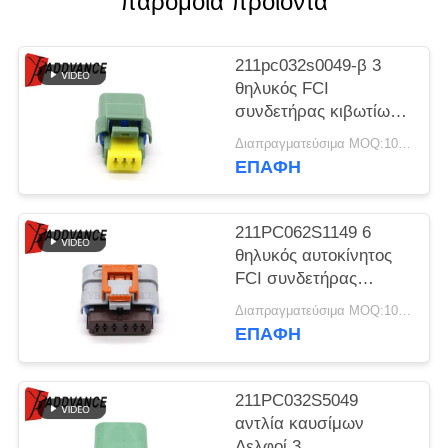
παρόμοια προϊόντα
ΠΟΛΙΤΙΚΉ
ΑΠΟΡΡΉΤΟΥ
211pc032s0049-β 3
θηλυκός FCI
συνδετήρας κιβωτίων
ταχυτήτων προβολέων
Διαπραγματεύσιμα MOQ:100 ΜΟΝΑΔΕΣ
καρφιτσών για
ΕΠΑΦΉ
Peugeot Citroen
211PC062S1149 6
θηλυκός αυτοκίνητος
FCI συνδετήρας
πενταλιών
Διαπραγματεύσιμα MOQ:100 ΜΟΝΑΔΕΣ
ρυθμιστικών βαλβίδων
ΕΠΑΦΉ
καρφιτσών για το
αυτοκίνητο
211PC032S5049
αντλία καυσίμων
Δελφοί 3