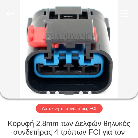
Xi'An
YingBao
Auto
Parts
Co.,Ltd.
All
Rights
Reserved.
ΣΠΊΤΙ
ΠΡΟΪΌΝΤΑ
ΠΕΡΊΠΟΥ
ΕΜΕΊΣ
ΓΎΡΟΣ
ΕΡΓΟΣΤΑΣΊΩΝ
Αυτοκίνητοι συνδετήρες FCI
Κορυφή 2.8mm των Δελφών θηλυκός
ΠΟΙΟΤΙΚΌΣ
συνδετήρας 4 τρόπων FCI για τον