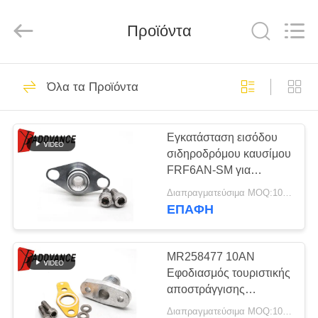
Xi'An
YingBao
Auto
Parts
Προϊόντα
Co.,Ltd.
All
Rights
Reserved.
ΣΠΊΤΙ
61
Όλα τα Προϊόντα
συνδετήρες
ΠΡΟΪΌΝΤΑ
εγχυτήρων
Εγκατάσταση εισόδου
σιδηροδρόμου καυσίμου
καυσίμων
ΠΕΡΊΠΟΥ
FRF6AN-SM για
ΕΜΕΊΣ
κινητήρες Mitsubishi
Διαπραγματεύσιμα MOQ:100 μονάδες
Eclipse Eagle Talon
ΕΠΑΦΉ
DSM 4G63
139
ΓΎΡΟΣ
Αυτοκίνητοι
ΕΡΓΟΣΤΑΣΊΩΝ
MR258477 10AN
Εφοδιασμός τουριστικής
συνδετήρες
αποστράγγισης
ΠΟΙΟΤΙΚΌΣ
πετρελαίου με φλάντζες
Sumitomo
Διαπραγματεύσιμα MOQ:100 μονάδες