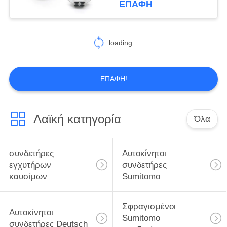
ΕΠΑΦΉ
αυτοκινήτων
101
Αυτοκίνητοι
loading...
συνδετήρες FEP
ΕΠΑΦΉ!
Λαϊκή κατηγορία
Όλα
1303
αυτοκίνητοι
συνδετήρες
Αυτοκίνητοι
ηλεκτρικοί
εγχυτήρων
συνδετήρες
καυσίμων
Sumitomo
συνδετήρες
Σφραγισμένοι
Αυτοκίνητοι
Sumitomo
συνδετήρες Deutsch