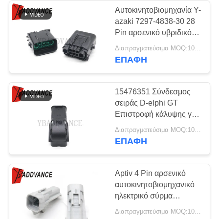
Αυτοκινητοβιομηχανία Y-
azaki 7297-4838-30 28
33
Pin αρσενικό υβριδικό
Αυτοκίνητοι
σφραγισμένο σύρμα
Διαπραγματεύσιμα MOQ:100 μονάδες
σύνδεσης για τη
ΕΠΑΦΉ
συνδετήρες FCI
μετάδοση σήματος
15476351 Σύνδεσμος
σειράς D-elphi GT
Επιστροφή κάλυψης για
συνδέσμους 15476346
20
Διαπραγματεύσιμα MOQ:100 μονάδες
για μονάδες ελέγχου
ΕΠΑΦΉ
Συνδετήρας
σώματος υπολογιστή
σπειρών ανάφλεξης
Aptiv 4 Pin αρσενικό
αυτοκινητοβιομηχανικό
ηλεκτρικό σύρμα
συνδετήρες
Διαπραγματεύσιμα MOQ:100 μονάδες
συσσωρευτές για