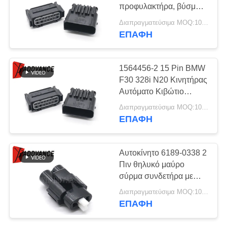
ΠΟΛΙΤΙΚΉ
προφυλακτήρα, βύσμα
ΑΠΟΡΡΉΤΟΥ
15 ακίδων για 16-19
Διαπραγματεύσιμα MOQ:100 μονάδες
OEM BMW G11 G12
ΕΠΑΦΉ
215
740 750 M760
AMP Tyco
1564456-2 15 Pin BMW
συνδετήρες
F30 328i N20 Κινητήρας
Αυτόματο Κιβώτιο
Ταχυτήτων Συνδετήρας
Διαπραγματεύσιμα MOQ:100 μονάδες
Πλεξούδας
ΕΠΑΦΉ
366
Αυτοκίνητο 6189-0338 2
TE AMP
Πιν θηλυκό μαύρο
σύρμα συνδετήρα με
συνδετικότητας
τερματικά και σφραγίδες
Διαπραγματεύσιμα MOQ:100 μονάδες
συνδετήρες
ΕΠΑΦΉ