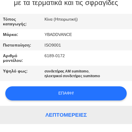
ΈΛΕΓΧΟΣ
με τα τερματικά και τις σφραγίδες
ΜΑΣ
Τόπος
Κίνα (Ηπειρωτική)
καταγωγής:
ΕΛΆΤΕ
Μάρκα:
YBADDVANCE
ΣΕ
Πιστοποίηση:
ISO9001
ΕΠΑΦΉ
Αριθμό
6189-0172
ΜΕ
μοντέλου:
Υψηλό φως:
,
συνδετήρας ΑΜ sumitomo
ΖΗΤΉΣΤΕ
ηλεκτρικοί συνδετήρες sumitomo
ΈΝΑ
ΕΠΑΦΉ!
ΑΠΌΣΠΑΣΜΑ
SITEMAP
ΛΕΠΤΟΜΈΡΕΙΕΣ