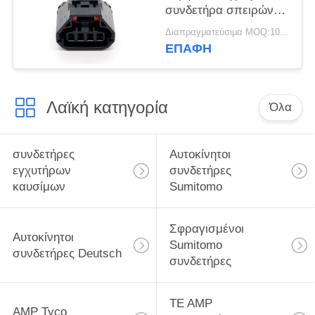
συνδετήρα σπειρών
ανάφλεξης 6189-7188
Διαπραγματεύσιμα MOQ:100 ΜΟΝΑΔΕΣ
για τη Mazda Atenza
ΕΠΑΦΉ
Λαϊκή κατηγορία
Όλα
συνδετήρες
Αυτοκίνητοι
εγχυτήρων
συνδετήρες
καυσίμων
Sumitomo
Σφραγισμένοι
Αυτοκίνητοι
Sumitomo
συνδετήρες Deutsch
συνδετήρες
TE AMP
AMP Tyco