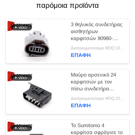
ΠΟΛΙΤΙΚΉ
παρόμοια προϊόντα
ΑΠΟΡΡΉΤΟΥ
3 θηλυκός συνδετήρας
αισθητήρων
καρφιτσών 90980-
10695 ISC IACV για τη
Διαπραγματεύσιμα MOQ:100 ΜΟΝΑΔΕΣ
Toyota Lexus
ΕΠΑΦΉ
Μαύρο αρσενικό 24
καρφιτσών με τον
πίσω συνδετήρα
μερών υποδοχών
Διαπραγματεύσιμα MOQ:100 ΜΟΝΑΔΕΣ
6188-0539 αυτοκίνητο
ΕΠΑΦΉ
για το αυτοκίνητο
Το Sumitomo 4
καρφίτσα σφράγισε το