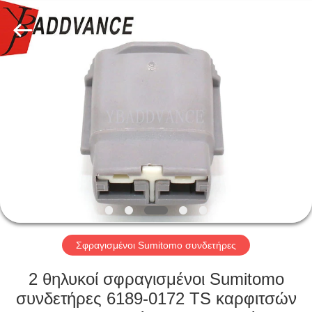
Xi'An
YingBao
Auto
Parts
Co.,Ltd.
All
Rights
Reserved.
ΣΠΊΤΙ
ΠΡΟΪΌΝΤΑ
ΠΕΡΊΠΟΥ
ΕΜΕΊΣ
ΓΎΡΟΣ
ΕΡΓΟΣΤΑΣΊΩΝ
Σφραγισμένοι Sumitomo συνδετήρες
2 θηλυκοί σφραγισμένοι Sumitomo
ΠΟΙΟΤΙΚΌΣ
συνδετήρες 6189-0172 TS καρφιτσών