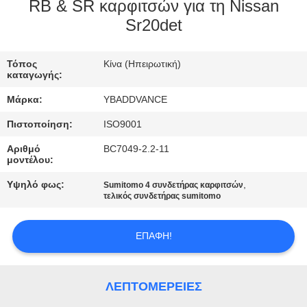
ΈΛΕΓΧΟΣ
RB & SR καρφιτσών για τη Nissan
Sr20det
ΜΑΣ
Τόπος
Κίνα (Ηπειρωτική)
ΕΛΆΤΕ
καταγωγής:
ΣΕ
Μάρκα:
YBADDVANCE
ΕΠΑΦΉ
Πιστοποίηση:
ISO9001
ΜΕ
Αριθμό
BC7049-2.2-11
μοντέλου:
ΖΗΤΉΣΤΕ
Υψηλό φως:
,
Sumitomo 4 συνδετήρας καρφιτσών
τελικός συνδετήρας sumitomo
ΈΝΑ
ΑΠΌΣΠΑΣΜΑ
ΕΠΑΦΉ!
SITEMAP
ΛΕΠΤΟΜΈΡΕΙΕΣ