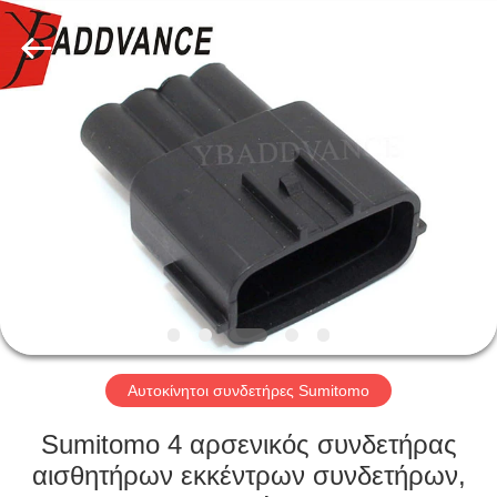
Xi'An
YingBao
Auto
Parts
Co.,Ltd.
All
Rights
Reserved.
ΣΠΊΤΙ
ΠΡΟΪΌΝΤΑ
ΠΕΡΊΠΟΥ
ΕΜΕΊΣ
ΓΎΡΟΣ
ΕΡΓΟΣΤΑΣΊΩΝ
Αυτοκίνητοι συνδετήρες Sumitomo
Sumitomo 4 αρσενικός συνδετήρας
ΠΟΙΟΤΙΚΌΣ
αισθητήρων εκκέντρων συνδετήρων,