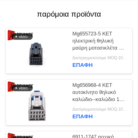
ΠΟΛΙΤΙΚΉ
ΑΠΟΡΡΉΤΟΥ
παρόμοια προϊόντα
Mg655723-5 KET
ηλεκτρική θηλυκή
μαύρη μοτοσικλέτα 10
064 σειρών
Διαπραγματεύσιμα MOQ:100 ΜΟΝΑΔΕΣ
συνδετήρας
ΕΠΑΦΉ
καρφιτσών
Mg656968-4 KET
αυτοκίνητο θηλυκό
καλώδιο--καλώδιο 10
υποδοχών 064 σειρών
Διαπραγματεύσιμα MOQ:100 ΜΟΝΑΔΕΣ
συνδετήρας
ΕΠΑΦΉ
καρφιτσών
6911-1747 αρχικό