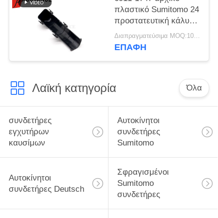
πλαστικό Sumitomo 24
προστατευτική κάλυψη
συνδετήρων
Διαπραγματεύσιμα MOQ:100 ΜΟΝΑΔΕΣ
καρφιτσών βαρέων
ΕΠΑΦΉ
καθηκόντων
Λαϊκή κατηγορία
Όλα
συνδετήρες
Αυτοκίνητοι
εγχυτήρων
συνδετήρες
καυσίμων
Sumitomo
Σφραγισμένοι
Αυτοκίνητοι
Sumitomo
συνδετήρες Deutsch
συνδετήρες