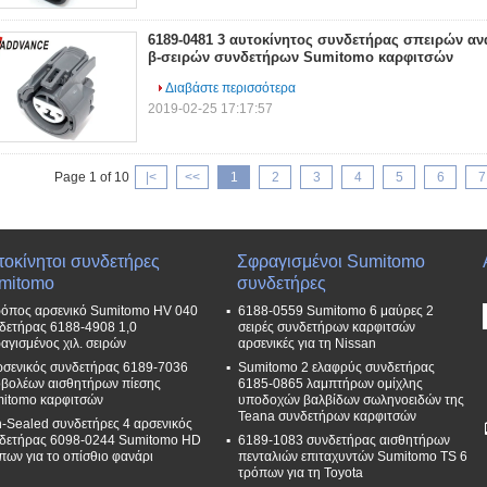
6189-0481 3 αυτοκίνητος συνδετήρας σπειρών 
β-σειρών συνδετήρων Sumitomo καρφιτσών
Διαβάστε περισσότερα
2019-02-25 17:17:57
Page 1 of 10
|<
<<
1
2
3
4
5
6
7
τοκίνητοι συνδετήρες
Σφραγισμένοι Sumitomo
mitomo
συνδετήρες
ρόπος αρσενικό Sumitomo HV 040
6188-0559 Sumitomo 6 μαύρες 2
δετήρας 6188-4908 1,0
σειρές συνδετήρων καρφιτσών
αγισμένος χιλ. σειρών
αρσενικές για τη Nissan
ρσενικός συνδετήρας 6189-7036
Sumitomo 2 ελαφρύς συνδετήρας
βολέων αισθητήρων πίεσης
6185-0865 λαμπτήρων ομίχλης
itomo καρφιτσών
υποδοχών βαλβίδων σωληνοειδών της
Teana συνδετήρων καρφιτσών
-Sealed συνδετήρες 4 αρσενικός
δετήρας 6098-0244 Sumitomo HD
6189-1083 συνδετήρας αισθητήρων
πων για το οπίσθιο φανάρι
πενταλιών επιταχυντών Sumitomo TS 6
τρόπων για τη Toyota