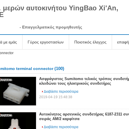
. μερών αυτοκινήτου YingBao Xi'An,
Ε
-
Επαγγελματικός προμηθευτής
κά με εμάς
Γύρος εργοστασίων
Ποιοτικός έλεγχος
επαφή
connector
(100)
mitomo terminal connector
Ασφράγιστος Sumitomo τελικός τρόπος συνδετή
κλειδώνει τους ηλεκτρικούς συνδετήρες
Διαβάστε περισσότερα
2019-04-19 15:48:38
Αυτοκίνητος αρσενικός συνδετήρας 6187-2311 σ
σειράς ΑΜ/2 καρφίτσα
Διαβάστε περισσότερα