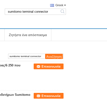
Greek
search
Ζητήστε ένα απόσπασμα
ρας/6 250 που
Επικοινωνία
υνδετήρων Sumitomo
Επικοινωνία