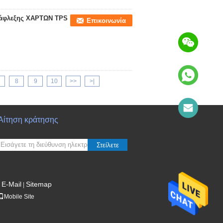
ανάφλεξης ΧΑΡΤΩΝ TPS
Επικοινωνία
8
9
10
>>
>|
Αίτηση κράτησης
Στείλετε
E-Mail
Sitemap
|
Mobile Site