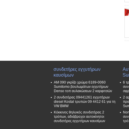
συνδετήρες εγχυτήρων
Αυ
καυσίμων
Su
ΑΜ 090 γκρίζο χρώμα 6189-0060
6 τ
Sumitomo βουλωμάτων εγχυτήρων
συν
Denso τοπ αυλακώσεων 2 καρφιτσών
σφρ
2 συνδετήρας 09441261 εγχυτήρων
2 α
diesel Kostal τρυπών 09 4412 61 για τη
προ
VW BMW
Sum
Κόκκινος θηλυκός συνδετήρας 2
Non
τρόπων, αδιάβροχοι αυτοκίνητοι
συν
συνδετήρες εγχυτήρων καυσίμων
τρό