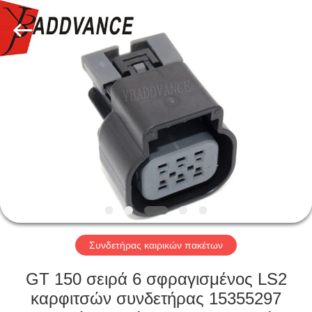
Xi'An
YingBao
Auto
Parts
Co.,Ltd.
All
Rights
Reserved.
ΣΠΊΤΙ
ΠΡΟΪΌΝΤΑ
ΠΕΡΊΠΟΥ
ΕΜΕΊΣ
ΓΎΡΟΣ
ΕΡΓΟΣΤΑΣΊΩΝ
Συνδετήρας καιρικών πακέτων
GT 150 σειρά 6 σφραγισμένος LS2
ΠΟΙΟΤΙΚΌΣ
καρφιτσών συνδετήρας 15355297