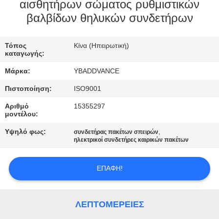
ΈΛΕΓΧΟΣ
αισθητήρων σώματος ρυθμιστικών
βαλβίδων θηλυκών συνδετήρων
ΜΑΣ
Τόπος
Κίνα (Ηπειρωτική)
ΕΛΆΤΕ
καταγωγής:
ΣΕ
Μάρκα:
YBADDVANCE
ΕΠΑΦΉ
Πιστοποίηση:
ISO9001
ΜΕ
Αριθμό
15355297
μοντέλου:
ΖΗΤΉΣΤΕ
Υψηλό φως:
,
συνδετήρας πακέτων σπειρών
ηλεκτρικοί συνδετήρες καιρικών πακέτων
ΈΝΑ
ΑΠΌΣΠΑΣΜΑ
ΕΠΑΦΉ!
SITEMAP
ΛΕΠΤΟΜΈΡΕΙΕΣ