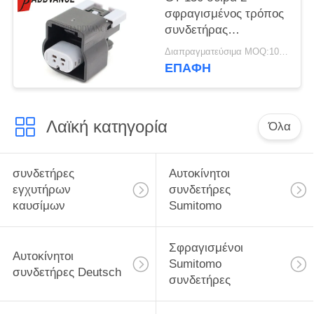
σφραγισμένος τρόπος
συνδετήρας
αισθητήρων/
Διαπραγματεύσιμα MOQ:100 μονάδες
συνδετήρας 15374222
ΕΠΑΦΉ
αισθητήρων κτύπου
της GM
Λαϊκή κατηγορία
Όλα
συνδετήρες
Αυτοκίνητοι
εγχυτήρων
συνδετήρες
καυσίμων
Sumitomo
Σφραγισμένοι
Αυτοκίνητοι
Sumitomo
συνδετήρες Deutsch
συνδετήρες