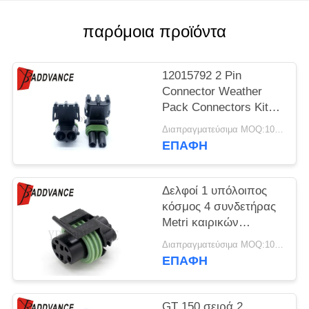
ΠΟΛΙΤΙΚΉ
ΑΠΟΡΡΉΤΟΥ
παρόμοια προϊόντα
12015792 2 Pin
Connector Weather
Pack Connectors Kit
Αδιάβροχα ηλεκτρικά
Διαπραγματεύσιμα MOQ:100 units
συνδετήρες
ΕΠΑΦΉ
αυτοκινήτων
Δελφοί 1 υπόλοιπος
κόσμος 4 συνδετήρας
Metri καιρικών
πακέτων τρόπων -
Διαπραγματεύσιμα MOQ:100 μονάδες
πακέτο 150 σειρά
ΕΠΑΦΉ
12065298
GT 150 σειρά 2