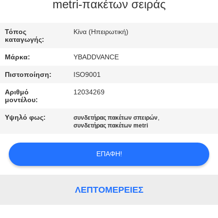
ΈΛΕΓΧΟΣ
metri-πακέτων σειράς
ΜΑΣ
Τόπος
Κίνα (Ηπειρωτική)
καταγωγής:
ΕΛΆΤΕ
Μάρκα:
YBADDVANCE
ΣΕ
Πιστοποίηση:
ISO9001
ΕΠΑΦΉ
Αριθμό
12034269
ΜΕ
μοντέλου:
Υψηλό φως:
,
συνδετήρας πακέτων σπειρών
ΖΗΤΉΣΤΕ
συνδετήρας πακέτων metri
ΈΝΑ
ΕΠΑΦΉ!
ΑΠΌΣΠΑΣΜΑ
SITEMAP
ΛΕΠΤΟΜΈΡΕΙΕΣ