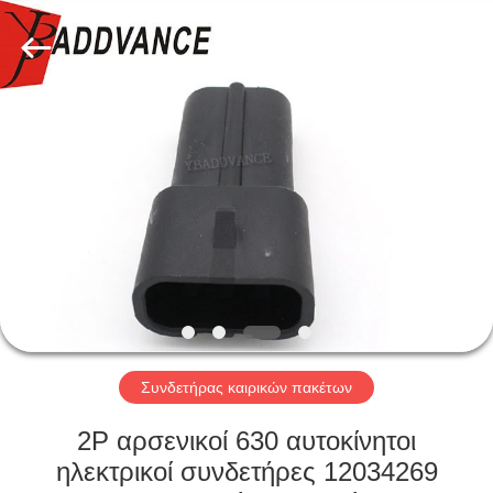
Xi'An
YingBao
Auto
Parts
Co.,Ltd.
All
Rights
Reserved.
ΣΠΊΤΙ
ΠΡΟΪΌΝΤΑ
ΠΕΡΊΠΟΥ
ΕΜΕΊΣ
ΓΎΡΟΣ
ΕΡΓΟΣΤΑΣΊΩΝ
Συνδετήρας καιρικών πακέτων
2P αρσενικοί 630 αυτοκίνητοι
ΠΟΙΟΤΙΚΌΣ
ηλεκτρικοί συνδετήρες 12034269