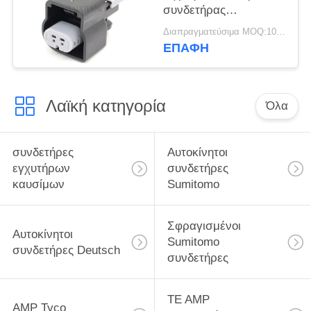
συνδετήρας
αισθητήρων/
Διαπραγματεύσιμα MOQ:100 μονάδες
συνδετήρας 15374222
ΕΠΑΦΉ
αισθητήρων κτύπου
της GM
Λαϊκή κατηγορία
Όλα
συνδετήρες
Αυτοκίνητοι
εγχυτήρων
συνδετήρες
καυσίμων
Sumitomo
Σφραγισμένοι
Αυτοκίνητοι
Sumitomo
συνδετήρες Deutsch
συνδετήρες
TE AMP
AMP Tyco