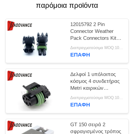
ΠΟΛΙΤΙΚΉ
παρόμοια προϊόντα
ΑΠΟΡΡΉΤΟΥ
12015792 2 Pin
Connector Weather
Pack Connectors Kit
Αδιάβροχα ηλεκτρικά
Διαπραγματεύσιμα MOQ:100 units
συνδετήρες
ΕΠΑΦΉ
αυτοκινήτων
Δελφοί 1 υπόλοιπος
κόσμος 4 συνδετήρας
Metri καιρικών
πακέτων τρόπων -
Διαπραγματεύσιμα MOQ:100 μονάδες
πακέτο 150 σειρά
ΕΠΑΦΉ
12065298
GT 150 σειρά 2
σφραγισμένος τρόπος