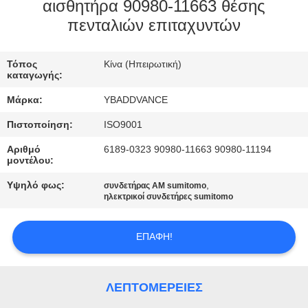
ΈΛΕΓΧΟΣ
αισθητήρα 90980-11663 θέσης
πενταλιών επιταχυντών
ΜΑΣ
Τόπος
Κίνα (Ηπειρωτική)
ΕΛΆΤΕ
καταγωγής:
ΣΕ
Μάρκα:
YBADDVANCE
ΕΠΑΦΉ
Πιστοποίηση:
ISO9001
ΜΕ
Αριθμό
6189-0323 90980-11663 90980-11194
μοντέλου:
ΖΗΤΉΣΤΕ
Υψηλό φως:
,
συνδετήρας ΑΜ sumitomo
ηλεκτρικοί συνδετήρες sumitomo
ΈΝΑ
ΑΠΌΣΠΑΣΜΑ
ΕΠΑΦΉ!
SITEMAP
ΛΕΠΤΟΜΈΡΕΙΕΣ