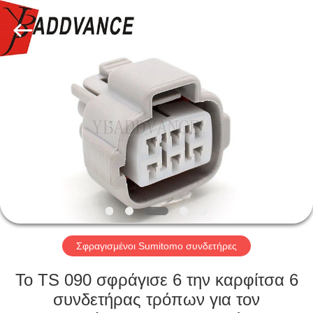
Xi'An
YingBao
Auto
Parts
Co.,Ltd.
All
Rights
Reserved.
ΣΠΊΤΙ
ΠΡΟΪΌΝΤΑ
ΠΕΡΊΠΟΥ
ΕΜΕΊΣ
ΓΎΡΟΣ
ΕΡΓΟΣΤΑΣΊΩΝ
Σφραγισμένοι Sumitomo συνδετήρες
Το TS 090 σφράγισε 6 την καρφίτσα 6
ΠΟΙΟΤΙΚΌΣ
συνδετήρας τρόπων για τον