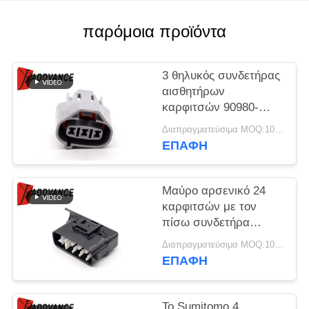
ΠΟΛΙΤΙΚΉ
ΑΠΟΡΡΉΤΟΥ
παρόμοια προϊόντα
3 θηλυκός συνδετήρας
αισθητήρων
καρφιτσών 90980-
10695 ISC IACV για τη
Διαπραγματεύσιμα MOQ:100 ΜΟΝΑΔΕΣ
Toyota Lexus
ΕΠΑΦΉ
Μαύρο αρσενικό 24
καρφιτσών με τον
πίσω συνδετήρα
μερών υποδοχών
Διαπραγματεύσιμα MOQ:100 ΜΟΝΑΔΕΣ
6188-0539 αυτοκίνητο
ΕΠΑΦΉ
για το αυτοκίνητο
Το Sumitomo 4