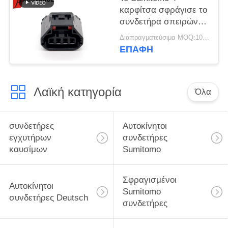
καρφίτσα σφράγισε το
συνδετήρα σπειρών
ανάφλεξης 6189-7188
Διαπραγματεύσιμα MOQ:100 ΜΟΝΑΔΕΣ
για τη Mazda Atenza
ΕΠΑΦΉ
Λαϊκή κατηγορία
Όλα
συνδετήρες
Αυτοκίνητοι
εγχυτήρων
συνδετήρες
καυσίμων
Sumitomo
Σφραγισμένοι
Αυτοκίνητοι
Sumitomo
συνδετήρες Deutsch
συνδετήρες