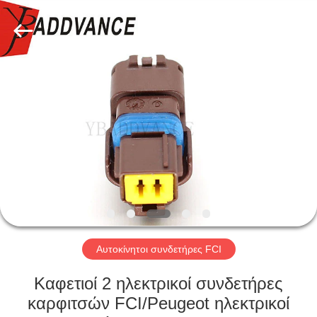
Xi'An
YingBao
Auto
Parts
Co.,Ltd.
All
Rights
Reserved.
ΣΠΊΤΙ
ΠΡΟΪΌΝΤΑ
ΠΕΡΊΠΟΥ
ΕΜΕΊΣ
ΓΎΡΟΣ
ΕΡΓΟΣΤΑΣΊΩΝ
Αυτοκίνητοι συνδετήρες FCI
Καφετιοί 2 ηλεκτρικοί συνδετήρες
ΠΟΙΟΤΙΚΌΣ
καρφιτσών FCI/Peugeot ηλεκτρικοί