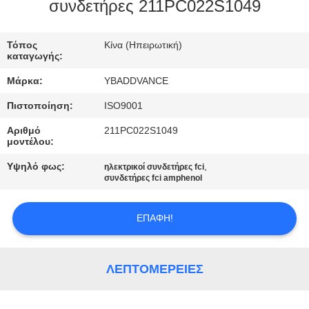
ΈΛΕΓΧΟΣ
συνδετήρες 211PC022S1049
ΜΑΣ
Τόπος
Κίνα (Ηπειρωτική)
καταγωγής:
ΕΛΆΤΕ
Μάρκα:
YBADDVANCE
ΣΕ
Πιστοποίηση:
ISO9001
ΕΠΑΦΉ
Αριθμό
211PC022S1049
ΜΕ
μοντέλου:
Υψηλό φως:
,
ηλεκτρικοί συνδετήρες fci
ΖΗΤΉΣΤΕ
συνδετήρες fci amphenol
ΈΝΑ
ΕΠΑΦΉ!
ΑΠΌΣΠΑΣΜΑ
SITEMAP
ΛΕΠΤΟΜΈΡΕΙΕΣ