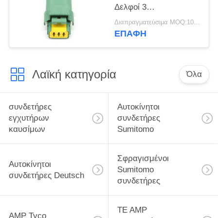
Δελφοί 3
σφραγισμένος
Διαπραγματεύσιμα MOQ:100 ΜΟΝΑΔΕΣ
συνδετήρας Pbt Gf30
ΕΠΑΦΉ
καρφιτσών θηλυκό για
τη Ford
Λαϊκή κατηγορία
Όλα
συνδετήρες
Αυτοκίνητοι
εγχυτήρων
συνδετήρες
καυσίμων
Sumitomo
Σφραγισμένοι
Αυτοκίνητοι
Sumitomo
συνδετήρες Deutsch
συνδετήρες
TE AMP
AMP Tyco