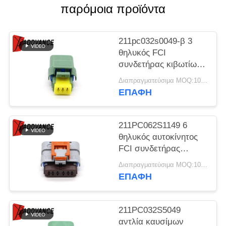
ΠΟΛΙΤΙΚΉ
παρόμοια προϊόντα
ΑΠΟΡΡΉΤΟΥ
211pc032s0049-β 3
θηλυκός FCI
συνδετήρας κιβωτίων
ταχυτήτων προβολέων
Διαπραγματεύσιμα MOQ:100 ΜΟΝΑΔΕΣ
καρφιτσών για
ΕΠΑΦΉ
Peugeot Citroen
211PC062S1149 6
θηλυκός αυτοκίνητος
FCI συνδετήρας
πενταλιών
Διαπραγματεύσιμα MOQ:100 ΜΟΝΑΔΕΣ
ρυθμιστικών βαλβίδων
ΕΠΑΦΉ
καρφιτσών για το
αυτοκίνητο
211PC032S5049
αντλία καυσίμων