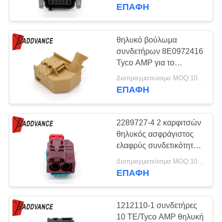
ΈΛΕΓΧΟΣ
ΕΠΑΦΉ
ΜΑΣ
θηλυκό βούλωμα
ΕΛΆΤΕ
συνδετήρων 8E0972416
Tyco AMP για το
ΣΕ
κάθισμα 1534094-1 της
Διαπραγματεύσιμα MOQ:100 μονάδες
ΕΠΑΦΉ
VW AUDI SKODA
ΕΠΑΦΉ
ΜΕ
2289727-4 2 καρφιτσών
ΖΗΤΉΣΤΕ
θηλυκός ασφράγιστος
ΈΝΑ
ελαφρύς συνδετικότητας
συνδετήρων TE Tyco
ΑΠΌΣΠΑΣΜΑ
Διαπραγματεύσιμα MOQ:100 ΜΟΝΑΔΕΣ
αυτοκίνητος
ΕΠΑΦΉ
SITEMAP
1212110-1 συνδετήρες
10 TE/Tyco AMP θηλυκή