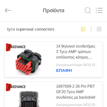
Xi'An
YingBao
Auto
Parts
Προϊόντα
Co.,Ltd.
All
Rights
Reserved.
ΣΠΊΤΙ
tyco superseal connectors
ΠΡΟΪΌΝΤΑ
14 θηλυκοί συνδετήρες
3 Tyco AMP τρόπων
ΠΕΡΊΠΟΥ
υπόλοιπος κόσμος
ΕΜΕΊΣ
776273-1 συνδετήρες
Διαπραγματεύσιμα MOQ:100 μονάδες
Tyco Superseal με τα
ΕΠΑΦΉ
τερματικά
ΓΎΡΟΣ
ΕΡΓΟΣΤΑΣΊΩΝ
1897009-2 26 Pin PBT
GF20 Tyco AMP
συνδέσεις με backshell
ΠΟΙΟΤΙΚΌΣ
Διαπραγματεύσιμα MOQ:100 ΜΟΝΑΔΕΣ