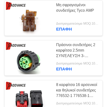
Μη σφραγισμένοι
συνδετήρες Tyco AMP
Διαπραγματεύσιμα MOQ:100 ΜΟΝΑΔΕΣ
ΕΠΑΦΉ
Πράσινοι συνδετήρες 2
καρφίτσα 2.5mm
ΣΥΝΈΛΕΥΣΗ 3-
1813099-3 Tyco AMP
Διαπραγματεύσιμα MOQ:100 μονάδες
ΥΠΟΔΟΧΏΝ HSG
ΕΠΑΦΉ
8 καρφίτσα 16 αρσενικοί
και θηλυκοί συνδετήρες
776532-1 776538-1
συνδετήρων Tyco AMP
Διαπραγματεύσιμα MOQ:100 ΜΟΝΑΔΕΣ
σειράς