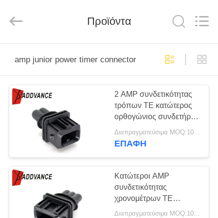
Xi'An
YingBao
Auto
Parts
Προϊόντα
Co.,Ltd.
All
Rights
Reserved.
ΣΠΊΤΙ
amp junior power timer connector
ΠΡΟΪΌΝΤΑ
2 AMP συνδετικότητας
τρόπων TE κατώτερος
ΠΕΡΊΠΟΥ
ορθογώνιος συνδετήρας
ΕΜΕΊΣ
συνδετήρων 106462-1
Διαπραγματεύσιμα MOQ:100 μονάδες
χρονομέτρων δύναμης
ΕΠΑΦΉ
ΓΎΡΟΣ
ΕΡΓΟΣΤΑΣΊΩΝ
Κατώτεροι AMP
συνδετικότητας
χρονομέτρων TE
ΠΟΙΟΤΙΚΌΣ
δύναμης συνδετήρες 3
Διαπραγματεύσιμα MOQ:100 μονάδες