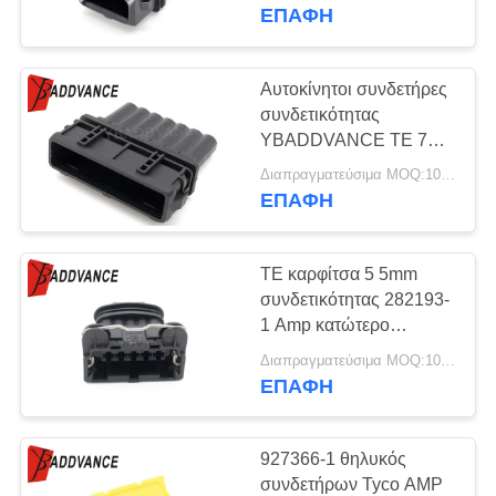
ΈΛΕΓΧΟΣ
υποδοχή 1-962581-1
ΕΠΑΦΉ
βουλωμάτων τρόπων
ΜΑΣ
Αυτοκίνητοι συνδετήρες
ΕΛΆΤΕ
συνδετικότητας
YBADDVANCE TE 7
ΣΕ
αρσενικές JPT
Διαπραγματεύσιμα MOQ:100 μονάδες
ΕΠΑΦΉ
κατώτερες κατοικίες
ΕΠΑΦΉ
χρονομέτρων δύναμης
ΜΕ
τρόπων
TE καρφίτσα 5 5mm
ΖΗΤΉΣΤΕ
συνδετικότητας 282193-
ΈΝΑ
1 Amp κατώτερο
χρονόμετρο δύναμης
ΑΠΌΣΠΑΣΜΑ
Διαπραγματεύσιμα MOQ:100 ΜΟΝΑΔΕΣ
ΕΠΑΦΉ
SITEMAP
927366-1 θηλυκός
συνδετήρων Tyco AMP