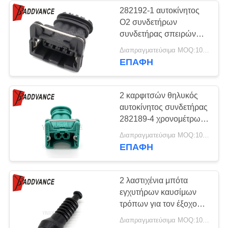
282192-1 αυτοκίνητος
Ο2 συνδετήρων
συνδετήρας σπειρών
ανάφλεξης αισθητήρων
Διαπραγματεύσιμα MOQ:100 μονάδες
4 AMP τρόπων
ΕΠΑΦΉ
2 καρφιτσών θηλυκός
αυτοκίνητος συνδετήρας
282189-4 χρονομέτρων
δύναμης Tyco AMP
Διαπραγματεύσιμα MOQ:100 ΜΟΝΑΔΕΣ
κατώτερος
ΕΠΑΦΉ
2 λαστιχένια μπότα
εγχυτήρων καυσίμων
τρόπων για τον έξοχο
AMP Tyco σφραγίδων
Διαπραγματεύσιμα MOQ:100 μονάδες
συνδετήρα