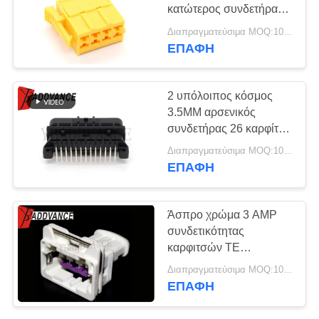
ΠΟΛΙΤΙΚΉ
κατώτερος συνδετήρας
ΑΠΟΡΡΉΤΟΥ
χρονομέτρων δύναμης 8
Διαπραγματεύσιμα MOQ:100 ΜΟΝΑΔΕΣ
καρφιτσών
ΕΠΑΦΉ
2 υπόλοιπος κόσμος
3.5MM αρσενικός
συνδετήρας 26 καρφίτσα
6473711-1 1473711-1
Διαπραγματεύσιμα MOQ:100 μονάδες
συνδετικότητας Tyco
ΕΠΑΦΉ
AMP TE
Άσπρο χρώμα 3 AMP
συνδετικότητας
καρφιτσών TE
συνδετήρας για τους
Διαπραγματεύσιμα MOQ:100 μονάδες
αυτόματους αισθητήρες
ΕΠΑΦΉ